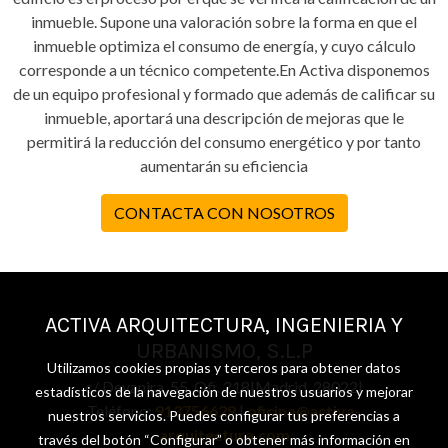
inmueble. Supone una valoración sobre la forma en que el
inmueble optimiza el consumo de energía, y cuyo cálculo
corresponde a un técnico competente.En Activa disponemos
de un equipo profesional y formado que además de calificar su
inmueble, aportará una descripción de mejoras que le
permitirá la reducción del consumo energético y por tanto
aumentarán su eficiencia
CONTACTA CON NOSOTROS
ACTIVA ARQUITECTURA, INGENIERIA Y
URBANISMO, S.L.P
Utilizamos cookies propias y terceros para obtener datos
c/ Deyanira, 55. Ofi. 218|Madrid, 28022|
estadísticos de la navegación de nuestros usuarios y mejorar
Teléfono:
913756629
|
oficina@activa-
nuestros servicios. Puedes configurar tus preferencias a
arquitectura.com
través del botón “Configurar” o obtener más información en