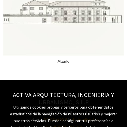
Alzado
ACTIVA ARQUITECTURA, INGENIERIA Y
URBANISMO, S.L.P
Utilizamos cookies propias y terceros para obtener datos
c/ Deyanira, 55. Ofi. 218|Madrid, 28022|
estadísticos de la navegación de nuestros usuarios y mejorar
Teléfono:
913756629
|
oficina@activa-
nuestros servicios. Puedes configurar tus preferencias a
arquitectura.com